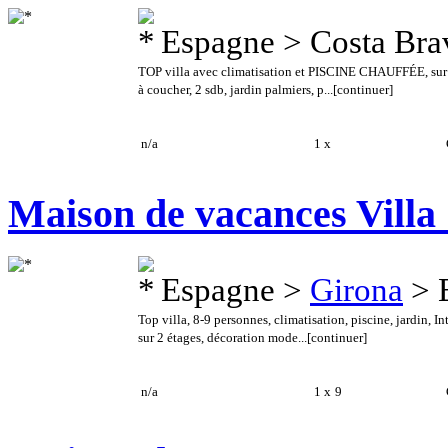
Espagne > Costa Br
TOP villa avec climatisation et PISCINE CHAUFFÉE, sur l
à coucher, 2 sdb, jardin palmiers, p...
[continuer]
n/a
1 x
C
Maison de vacances Villa
Espagne >
Girona
> 
Top villa, 8-9 personnes, climatisation, piscine, jardin, In
sur 2 étages, décoration mode...
[continuer]
n/a
1 x
9
C