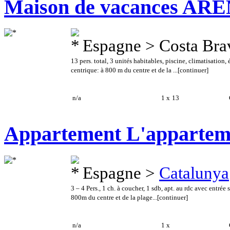
Maison de vacances ARE
Espagne > Costa Bra
13 pers. total, 3 unités habitables, piscine, climatisat
centrique: à 800 m du centre et de la ...
[continuer]
n/a
1 x
13
C
Appartement L'apparte
Espagne >
Catalunya
3 – 4 Pers., 1 ch. à coucher, 1 sdb, apt. au rdc avec entrée
800m du centre et de la plage...
[continuer]
n/a
1 x
C