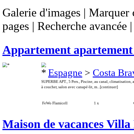
Galerie d'images
|
Marquer c
pages
|
Recherche avancée
Appartement apartemen
Espagne
>
Costa Bra
SUPERBE APT., 5 Pers., Piscine, au canal, climatisation
à coucher, salon avec canapé-lit, m...
[continuer]
FeWo Flamicell
1 x
C
Maison de vacances Villa