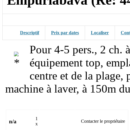
Empuriabava (Ré: 4
Descriptif
Prix par dates
Localiser
Cont
Pour 4-5 pers., 2 ch. 
équipement top, empl
centre et de la plage, 
machine à laver, à 150m d
1
n/a
Contacter le propriétaire
x