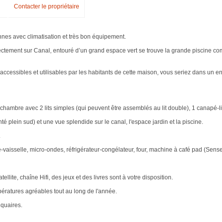
Contacter le propriétaire
nes avec climatisation et très bon équipement.
directement sur Canal, entouré d’un grand espace vert se trouve la grande piscine 
ccessibles et utilisables par les habitants de cette maison, vous seriez dans un en
hambre avec 2 lits simples (qui peuvent être assemblés au lit double), 1 canapé-lit 
é plein sud) et une vue splendide sur le canal, l'espace jardin et la piscine.
.
-vaisselle, micro-ondes, réfrigérateur-congélateur, four, machine à café pad (Senseo),
tellite, chaîne Hifi, des jeux et des livres sont à votre disposition.
pératures agréables tout au long de l'année.
iquaires.