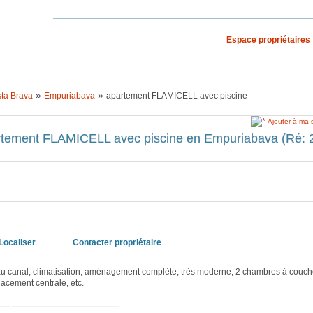
Espace propriétaires
S VACANCES
RECHERCHE PAR PAYS
»
»
ta Brava
Empuriabava
apartement FLAMICELL avec piscine
Ajouter à ma 
tement FLAMICELL avec piscine en Empuriabava (Ré: 
Localiser
Contacter propriétaire
u canal, climatisation, aménagement complète, très moderne, 2 chambres à coucher,
lacement centrale, etc.