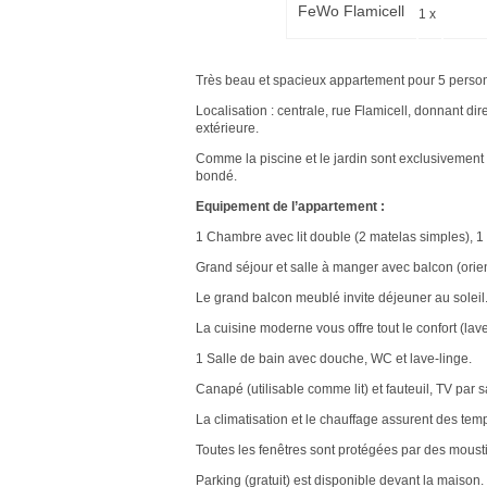
FeWo Flamicell
1 x
Très beau et spacieux appartement pour 5 person
Localisation : centrale, rue Flamicell, donnant 
extérieure.
Comme la piscine et le jardin sont exclusivement a
bondé.
Equipement de l’appartement :
1 Chambre avec lit double (2 matelas simples), 1 c
Grand séjour et salle à manger avec balcon (orient
Le grand balcon meublé invite déjeuner au soleil
La cuisine moderne vous offre tout le confort (lave
1 Salle de bain avec douche, WC et lave-linge.
Canapé (utilisable comme lit) et fauteuil, TV par sa
La climatisation et le chauffage assurent des tem
Toutes les fenêtres sont protégées par des moust
Parking (gratuit) est disponible devant la maison.