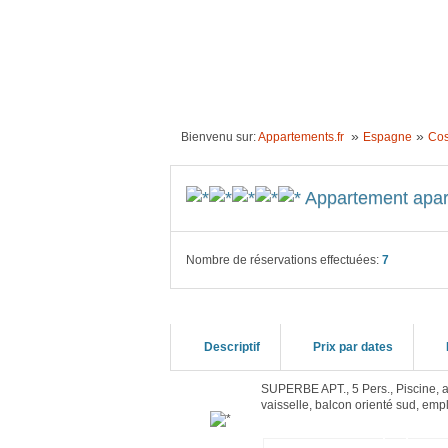
ACCUEIL
LOCATION VACANCES
IDÉE
»
»
Bienvenu sur:
Appartements.fr
Espagne
Cos
Appartement apar
Nombre de réservations effectuées:
7
Descriptif
Prix par dates
SUPERBE APT., 5 Pers., Piscine, a
vaisselle, balcon orienté sud, emp