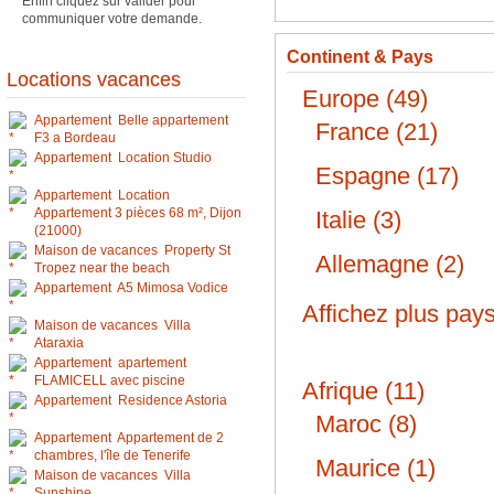
Enfin cliquez sur valider pour
communiquer votre demande.
Continent & Pays
Locations vacances
Europe (49)
Appartement Belle appartement
France (21)
F3 a Bordeau
Appartement Location Studio
Espagne (17)
Appartement Location
Appartement 3 pièces 68 m², Dijon
Italie (3)
(21000)
Maison de vacances Property St
Allemagne (2)
Tropez near the beach
Appartement A5 Mimosa Vodice
Affichez plus pay
Maison de vacances Villa
Ataraxia
Appartement apartement
FLAMICELL avec piscine
Afrique (11)
Appartement Residence Astoria
Maroc (8)
Appartement Appartement de 2
chambres, l'île de Tenerife
Maurice (1)
Maison de vacances Villa
Sunshine