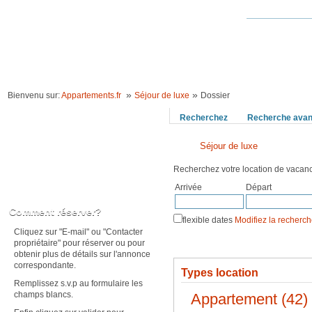
ACCUEIL
LOCATION VACANCES
IDÉES VACANCES
RECHERCHE 
»
»
Bienvenu sur:
Appartements.fr
Séjour de luxe
Dossier
Recherchez
Recherche ava
Séjour de luxe
Recherchez votre location de vaca
Arrivée
Départ
Karte anzeigen
Comment réserver?
flexible dates
Modifiez la recherc
Cliquez sur "E-mail" ou "Contacter
propriétaire" pour réserver ou pour
obtenir plus de détails sur l'annonce
correspondante.
Types location
Remplissez s.v.p au formulaire les
champs blancs.
Appartement (42)