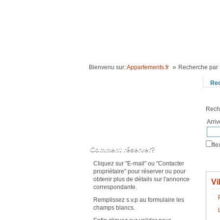
ACCUEIL
LOCATION VACANCES
IDÉE
»
Bienvenu sur:
Appartements.fr
Recherche par 
Re
Rech
Arri
Karte anzeigen
fl
Comment réserver?
Cliquez sur "E-mail" ou "Contacter
propriétaire" pour réserver ou pour
obtenir plus de détails sur l'annonce
Vi
correspondante.
Remplissez s.v.p au formulaire les
champs blancs.