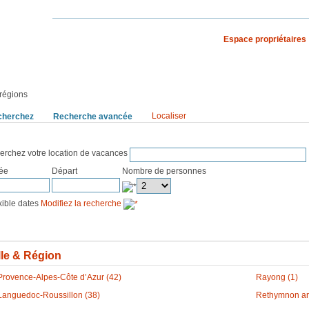
Espace propriétaires
S VACANCES
RECHERCHE PAR PAYS
régions
Localiser
cherchez
Recherche avancée
Dossier
erchez votre location de vacances
vée
Départ
Nombre de personnes
exible dates
Modifiez la recherche
lle & Région
Provence-Alpes-Côte d’Azur (42)
Rayong (1)
Languedoc-Roussillon (38)
Rethymnon ar