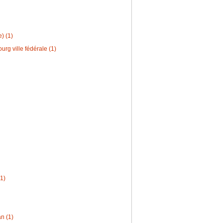
e) (1)
urg ville fédérale (1)
1)
n (1)