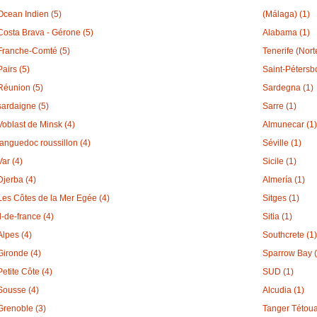
Ocean Indien (5)
(Málaga) (1)
Costa Brava - Gérone (5)
Alabama (1)
Franche-Comté (5)
Tenerife (Nort
Pairs (5)
Saint-Pétersbo
Réunion (5)
Sardegna (1)
sardaigne (5)
Sarre (1)
Voblast de Minsk (4)
Almunecar (1)
languedoc roussillon (4)
Séville (1)
Var (4)
Sicile (1)
Djerba (4)
Almería (1)
Les Côtes de la Mer Egée (4)
Sitges (1)
Il-de-france (4)
Sitia (1)
Alpes (4)
Southcrete (1)
Gironde (4)
Sparrow Bay (
Petite Côte (4)
SUD (1)
Sousse (4)
Alcudia (1)
Grenoble (3)
Tanger Tétoua