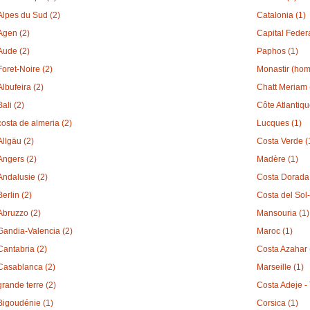
Alpes du Sud (2)
Catalonia (1)
Agen (2)
Capital Federa
Aude (2)
Paphos (1)
Foret-Noire (2)
Monastir (hom
Albufeira (2)
Chatt Meriam 
Bali (2)
Côte Atlantiqu
costa de almeria (2)
Lucques (1)
Allgäu (2)
Costa Verde (
Angers (2)
Madère (1)
Andalusie (2)
Costa Dorada 
Berlin (2)
Costa del Sol
Abruzzo (2)
Mansouria (1)
Gandia-Valencia (2)
Maroc (1)
Cantabria (2)
Costa Azahar 
Casablanca (2)
Marseille (1)
grande terre (2)
Costa Adeje - 
Bigoudénie (1)
Corsica (1)