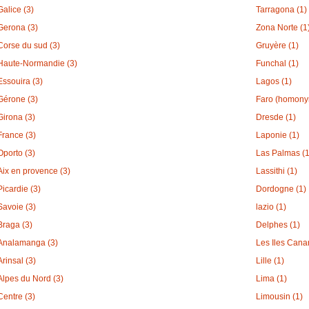
Galice (3)
Tarragona (1)
Gerona (3)
Zona Norte (1
Corse du sud (3)
Gruyère (1)
Haute-Normandie (3)
Funchal (1)
Essouira (3)
Lagos (1)
Gérone (3)
Faro (homonym
Girona (3)
Dresde (1)
France (3)
Laponie (1)
Oporto (3)
Las Palmas (1
Aix en provence (3)
Lassithi (1)
Picardie (3)
Dordogne (1)
Savoie (3)
lazio (1)
Braga (3)
Delphes (1)
Analamanga (3)
Les Iles Canar
Arinsal (3)
Lille (1)
Alpes du Nord (3)
Lima (1)
Centre (3)
Limousin (1)