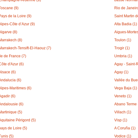
Toscane (9)
Rio de Janeiro
Pays de la Loire (9)
Saint Martin de
Alpes-Côte d’Azur (9)
Alta Badia (1)
Algarve (8)
Aigues-Mortes
Marrakech (8)
Toulon (1)
Marrakech-Tensift-El-Haouz (7)
Trogir (1)
ile de France (7)
Umbria (1)
Côte d'Azur (6)
Agay - Saint-
Alsace (6)
Agay (1)
Andalucia (6)
Vallée du Bue
Alpes-Maritimes (6)
Vega Baja (1)
Agadir (6)
Veneto (1)
Andalousie (6)
Abano Terme 
Martinique (5)
Villach (1)
Aquitaine Périgord (5)
Visp (1)
pays de Loire (5)
A Coruña (1)
Tunis (5)
Vodice (1)