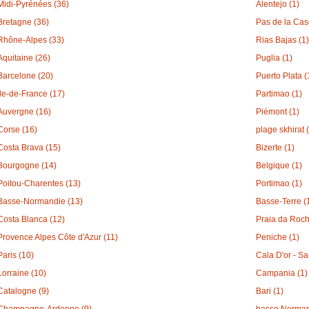
Midi-Pyrénées (36)
Alentejo (1)
Bretagne (36)
Pas de la Cas
Rhône-Alpes (33)
Rias Bajas (1)
Aquitaine (26)
Puglia (1)
Barcelone (20)
Puerto Plata (
Île-de-France (17)
Partimao (1)
Auvergne (16)
Piémont (1)
Corse (16)
plage skhirat 
Costa Brava (15)
Bizerte (1)
Bourgogne (14)
Belgique (1)
Poitou-Charentes (13)
Portimao (1)
Basse-Normandie (13)
Basse-Terre (
Costa Blanca (12)
Praia da Roch
Provence Alpes Côte d'Azur (11)
Peniche (1)
Paris (10)
Cala D'or - Sa
Lorraine (10)
Campania (1)
Catalogne (9)
Bari (1)
Champagne-Ardenne (9)
basse Norman