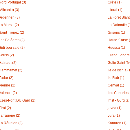
Nord Portugal (3)
Crète (1)
(Alicante) (3)
littoral (1)
Ardennen (3)
La Forêt Blan
La Marsa (2)
La Dalmatie (
Saint Tropez (2)
Grisons (1)
Iles Baléares (2)
Haute-Corse (
Sidi bou said (2)
Huesca (1)
Souss (2)
Grand Londres
Hainaut (2)
Golfe Saint-Tr
Hammamet (2)
Ile de Ischia (
Zadar (2)
Ile Rab (1)
Vienne (2)
Genval (1)
Valence (2)
Iles Canaries 
Uzès-Pont DU Gard (2)
Imst - Gurgltal
Tirol (2)
javea (1)
Tarragone (2)
Jura (1)
La Réunion (2)
Kanaren (1)