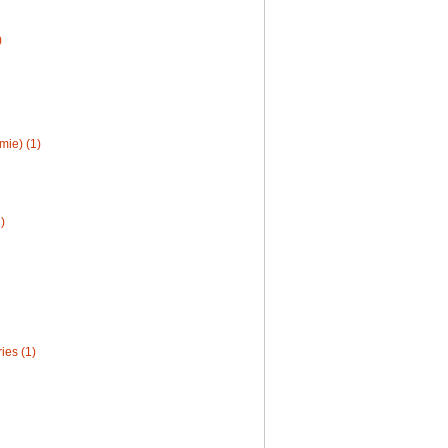
)
ie) (1)
)
ies (1)