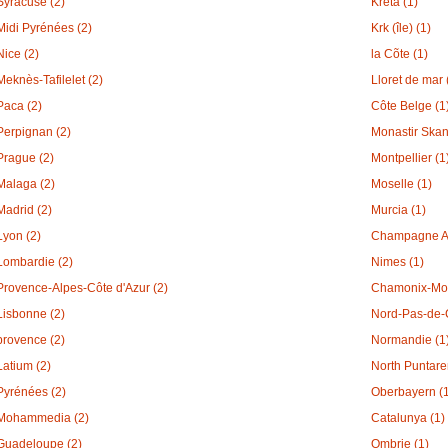
Syracuse (2)
Kreta (1)
Midi Pyrénées (2)
Krk (île) (1)
Nice (2)
la Cõte (1)
Meknès-Tafilelet (2)
Lloret de mar 
Paca (2)
Côte Belge (1
Perpignan (2)
Monastir Skan
Prague (2)
Montpellier (1
Malaga (2)
Moselle (1)
Madrid (2)
Murcia (1)
Lyon (2)
Champagne A
Lombardie (2)
Nimes (1)
Provence-Alpes-Côte d'Azur (2)
Chamonix-Mon
Lisbonne (2)
Nord-Pas-de-C
provence (2)
Normandie (1
Latium (2)
North Puntare
Pyrénées (2)
Oberbayern (
Mohammedia (2)
Catalunya (1)
Guadeloupe (2)
Ombrie (1)