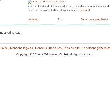
France
>
Pairs
>
Paris 75017
tudio confortable de 20 m² est situé Rue Brey, dans un quartier animé 
Paris. Ce charmant studio en location meu...
[continuer]
beurthey
1 x
Contacter le propriétaire
nt failed to load!
tialité
,
Mentions légales
,
Conseils Juridiques
,
Plan du site
,
Conditions générale
Copyright © 2016 by Triplemind GmbH. All rights reserved.