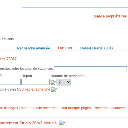
Espace propriétaires
S VACANCES
RECHERCHE PAR PAYS
Résultats
Localiser
rchez
Recherche avancée
Dossier Paris 75017
aris 75017
erchez votre location de vacances
vée
Départ
Nombre de personnes
exible dates
Modifiez la recherche
ie d'images
|
Marquer cette recherche
|
Voir marque-pages
|
Recherche avancée
|
partement Studio 20m2 Meublé