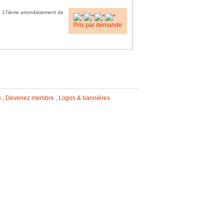
du 17ième arrondissement de
Prix par demande
s
,
Devenez membre
,
Logos & bannières