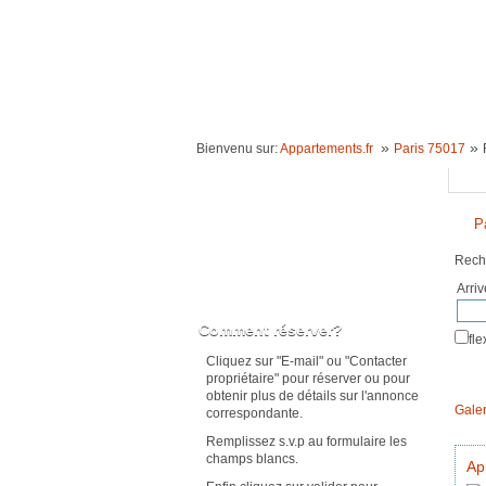
ACCUEIL
LOCATION VACANCES
IDÉE
»
»
Bienvenu sur:
Appartements.fr
Paris 75017
Reche
P
Rech
Arri
Karte anzeigen
Comment réserver?
fl
Cliquez sur "E-mail" ou "Contacter
propriétaire" pour réserver ou pour
obtenir plus de détails sur l'annonce
Galer
correspondante.
Remplissez s.v.p au formulaire les
champs blancs.
Ap