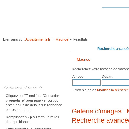
ACCUEIL
LOCATION VACANCES
IDÉES VACANCES
RECHERCHE 
»
»
Bienvenu sur:
Appartements.fr
Maurice
Résultats
Recherchez
Recherche avancé
Maurice
Recherchez votre location de vaca
Arrivée
Départ
Karte anzeigen
Comment réserver?
flexible dates
Modifiez la recherc
Cliquez sur "E-mail" ou "Contacter
propriétaire" pour réserver ou pour
obtenir plus de détails sur l'annonce
Galerie d'images
|
correspondante.
Remplissez s.v.p au formulaire les
Recherche avancé
champs blancs.