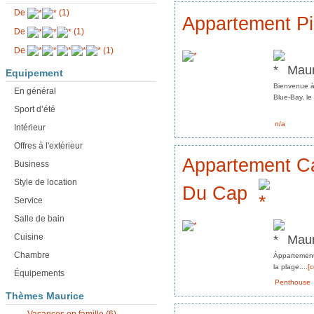
De
(1)
Appartement Pi
De
(1)
De
(1)
Maur
Equipement
Bienvenue à 
En général
Blue-Bay, le 
Sport d’été
n/a
Intérieur
Offres à l'extérieur
Appartement Ca
Business
Style de location
Du Cap
Service
Salle de bain
Maur
Cuisine
Chambre
Àppartement
la plage....
[c
Équipements
Penthouse
Thèmes Maurice