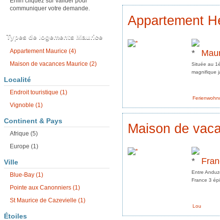
Enfin cliquez sur valider pour
communiquer votre demande.
Appartement He
Types de logements Maurice
Maur
Appartement Maurice (4)
Maison de vacances Maurice (2)
Située au 1
magnifique j
Localité
Endroit touristique (1)
Ferienwohn
Vignoble (1)
Continent & Pays
Maison de vaca
Afrique (5)
Europe (1)
Fran
Ville
Entre Anduze
Blue-Bay (1)
France 3 épi
Pointe aux Canonniers (1)
St Maurice de Cazevielle (1)
Lou
Étoiles