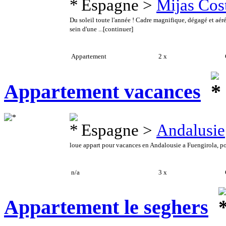
Espagne >
Mijas Cos
Du soleil toute l'année ! Cadre magnifique, dégagé et aé
sein d'une ...
[continuer]
Appartement
2 x
C
Appartement vacances
Espagne >
Andalusie
loue appart pour vacances en Andalousie a Fuengirola, pou
n/a
3 x
C
Appartement le seghers