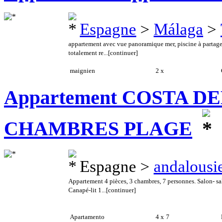
Espagne
>
Málaga
>
appartement avec vue panoramique mer, piscine à partager
totalement re...
[continuer]
maignien
2 x
C
Appartement COSTA D
CHAMBRES PLAGE
Espagne >
andalousi
Appartement 4 pièces, 3 chambres, 7 personnes. Salon- sal
Canapé-lit 1...
[continuer]
Apartamento
4 x
7
E