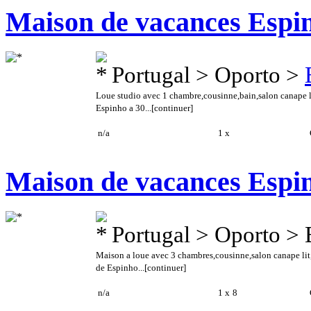
Maison de vacances Espi
Portugal > Oporto >
Loue studio avec 1 chambre,cousinne,bain,salon canape li
Espinho a 30...
[continuer]
n/a
1 x
C
Maison de vacances Espi
Portugal > Oporto >
Maison a loue avec 3 chambres,cousinne,salon canape lit,
de Espinho...
[continuer]
n/a
1 x
8
C