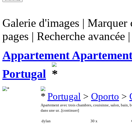
Galerie d'images
|
Marquer c
pages
|
Recherche avancée
Appartement Apartement 
Portugal
Portugal
>
Oporto
>
Apartement avec trois chambres, couisinne, salon, bain, b
dans une ur...
[continuer]
dylan
30 x
C