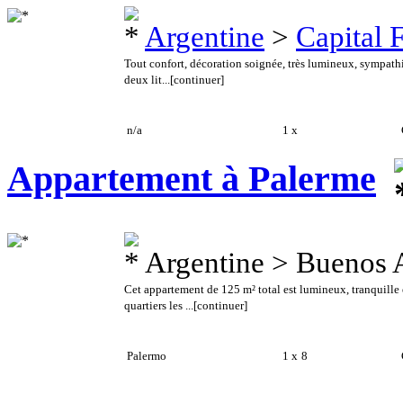
Argentine
>
Capital 
Tout confort, décoration soignée, très lumineux, sympathi
deux lit...
[continuer]
n/a
1 x
C
Appartement à Palerme
Argentine > Buenos 
Cet appartement de 125 m² total est lumineux, tranquille 
quartiers les ...
[continuer]
Palermo
1 x
8
C