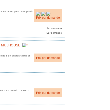
le confort pour votre plaisir.
Prix par demande
Sur demande
Sur demande
E MULHOUSE
rche d'un endroit calme et
Prix par demande
ce de qualité : - salon -
Prix par demande