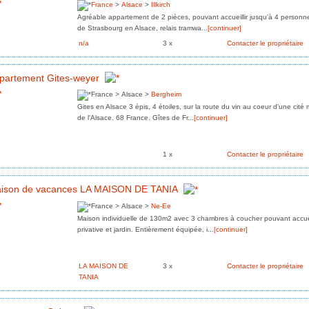
France
>
Alsace
>
Illkirch
Agréable appartement de 2 pièces, pouvant accueillir jusqu'à 4 personne
de Strasbourg en Alsace, relais tramwa...
[continuer]
n/a
3 x
Contacter le propriétaire
partement Gites-weyer
France > Alsace >
Bergheim
Gites en Alsace 3 épis, 4 étoiles, sur la route du vin au coeur d'une cit
de l'Alsace. 68 France. Gîtes de Fr...
[continuer]
1 x
Contacter le propriétaire
ison de vacances LA MAISON DE TANIA
France > Alsace >
Ne-Ee
Maison individuelle de 130m2 avec 3 chambres à coucher pouvant accuei
privative et jardin. Entièrement équipée, i...
[continuer]
LA MAISON DE
3 x
Contacter le propriétaire
TANIA