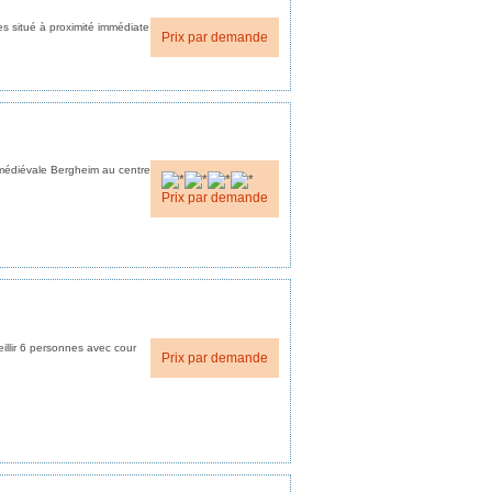
s situé à proximité immédiate
Prix par demande
é médiévale Bergheim au centre
Prix par demande
llir 6 personnes avec cour
Prix par demande