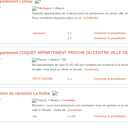
partement Colmar
Allemagne
> Alsace
Superbe appartement de 3 pièces pour six personnes, en centre ville, tout 
Deux chambres séparées dans un co...
[continuer]
vacances
1 x
Contacter le propriétaire
1 x
Contacter le propriétaire
partement COQUET APPARTEMENT PROCHE DU CENTRE-VILLE D
France > Alsace >
Me
Bel appartement de type f1 (32 m2) qui comblera les amateurs à la reche
douillet. il est situé au 3ème et dernier...
[continuer]
PETIT COCON
1 x
Contacter le propriétaire
ison de vacances La tirelire
France > Alsace >
Cosswiller
Bienvenu, nous vous proposons une prestation haut de gamme et un servi
salle à manger - petits dé...
[continuer]
n/a
1 x
10
Contacter le propriétaire