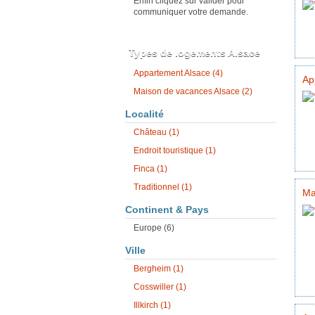
Enfin cliquez sur valider pour
communiquer votre demande.
Types de logements Alsace
Appartement Alsace (4)
Ap
Maison de vacances Alsace (2)
Localité
Château (1)
Endroit touristique (1)
Finca (1)
Traditionnel (1)
Ma
Continent & Pays
Europe (6)
Ville
Bergheim (1)
Cosswiller (1)
Illkirch (1)