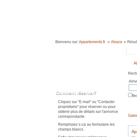
ACCUEIL
LOCATION VACANCES
IDÉE
»
»
Bienvenu sur:
Appartements.fr
Alsace
Résul
Reche
A
Rech
Arri
Karte anzeigen
Comment réserver?
fl
Cliquez sur "E-mail" ou "Contacter
propriétaire" pour réserver ou pour
obtenir plus de détails sur l'annonce
Galer
correspondante.
Remplissez s.v.p au formulaire les
champs blancs.
Ap