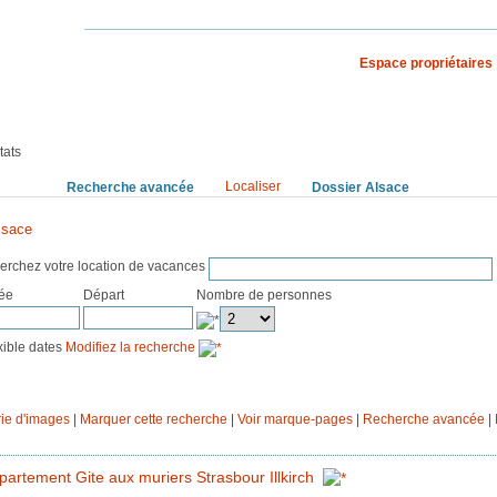
Espace propriétaires
S VACANCES
RECHERCHE PAR PAYS
tats
Localiser
rchez
Recherche avancée
Dossier Alsace
lsace
erchez votre location de vacances
vée
Départ
Nombre de personnes
exible dates
Modifiez la recherche
ie d'images
|
Marquer cette recherche
|
Voir marque-pages
|
Recherche avancée
|
partement Gite aux muriers Strasbour Illkirch