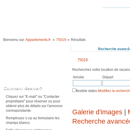
ACCUEIL
LOCATION VACANCES
IDÉES VACANCES
RECHERCHE 
»
»
Bienvenu sur:
Appartements.fr
75019
Résultats
Recherchez
Recherche avancé
75019
Recherchez votre location de vaca
Arrivée
Départ
Karte anzeigen
Comment réserver?
flexible dates
Modifiez la recherc
Cliquez sur "E-mail" ou "Contacter
propriétaire" pour réserver ou pour
obtenir plus de détails sur l'annonce
Galerie d'images
|
correspondante.
Remplissez s.v.p au formulaire les
Recherche avancé
champs blancs.