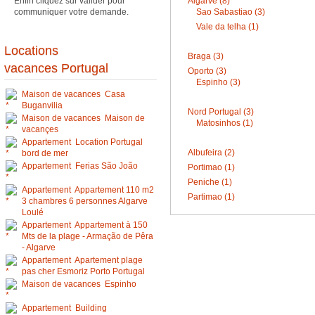
Algarve (8)
Enfin cliquez sur valider pour
Sao Sabastiao (3)
communiquer votre demande.
Vale da telha (1)
Locations
Braga (3)
vacances Portugal
Oporto (3)
Espinho (3)
Maison de vacances Casa
Buganvilia
Nord Portugal (3)
Maison de vacances Maison de
Matosinhos (1)
vacançes
Appartement Location Portugal
Albufeira (2)
bord de mer
Appartement Ferias São João
Portimao (1)
Peniche (1)
Appartement Appartement 110 m2
Partimao (1)
3 chambres 6 personnes Algarve
Loulé
Appartement Appartement à 150
Mts de la plage - Armação de Pêra
- Algarve
Appartement Apartement plage
pas cher Esmoriz Porto Portugal
Maison de vacances Espinho
Appartement Building