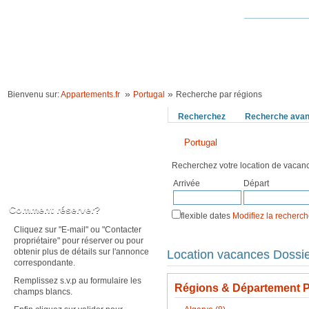
ACCUEIL
LOCATION VACANCES
IDÉES VACANCES
RECHERCHE 
»
»
Bienvenu sur:
Appartements.fr
Portugal
Recherche par régions
Recherchez
Recherche ava
Portugal
Recherchez votre location de vaca
Arrivée
Départ
Karte anzeigen
Comment réserver?
flexible dates
Modifiez la recherc
Cliquez sur "E-mail" ou "Contacter
propriétaire" pour réserver ou pour
obtenir plus de détails sur l'annonce
Location vacances Dossie
correspondante.
Remplissez s.v.p au formulaire les
Régions & Département P
champs blancs.