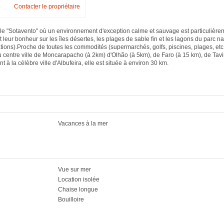
Contacter le propriétaire
s le "Sotavento" où un environnement d'exception calme et sauvage est particulière
t leur bonheur sur les îles désertes, les plages de sable fin et les lagons du parc 
ons).Proche de toutes les commodités (supermarchés, golfs, piscines, plages, etc.) 
u centre ville de Moncarapacho (à 2km) d'Olhão (à 5km), de Faro (à 15 km), de Tavir
t à la célèbre ville d'Albufeira, elle est située à environ 30 km.
Vacances à la mer
Vue sur mer
Location isolée
Chaise longue
Bouilloire