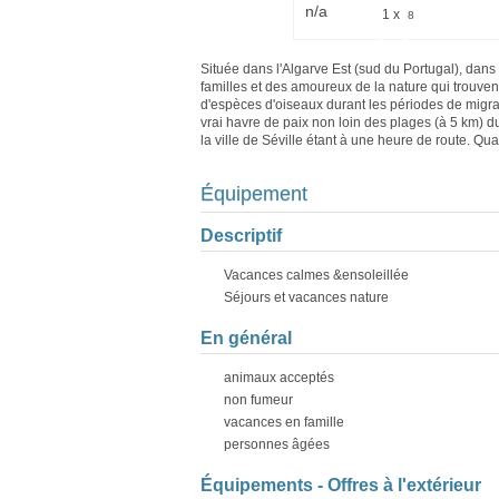
n/a
1 x
8
Située dans l'Algarve Est (sud du Portugal), dan
familles et des amoureux de la nature qui trouven
d'espèces d'oiseaux durant les périodes de migrati
vrai havre de paix non loin des plages (à 5 km) d
la ville de Séville étant à une heure de route. Quan
Équipement
Descriptif
Vacances calmes &ensoleillée
Séjours et vacances nature
En général
animaux acceptés
non fumeur
vacances en famille
personnes âgées
Équipements - Offres à l'extérieur