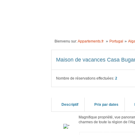
ACCUEIL
LOCATION VACANCES
IDÉE
»
»
Bienvenu sur:
Appartements.fr
Portugal
Alg
Maison de vacances Casa Buganv
Nombre de réservations effectuées:
2
Descriptif
Prix par dates
Magnifique propriété, vue panorami
charmes de toute la région de l'Alg