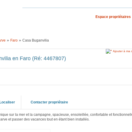
Espace propriétaires
S VACANCES
RECHERCHE PAR PAYS
»
»
arve
Faro
Casa Buganvilia
Ajouter à ma 
ilia en Faro (Ré: 4467807)
Localiser
Contacter propriétaire
que sur la mer et la campagne, spacieuse, ensoleillée, confortable et fonctionnelle
arve et passer des vacances tout en étant bien installés.