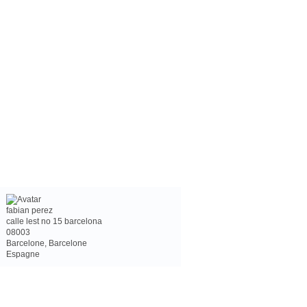
fabian perez
calle lest no 15 barcelona
08003
Barcelone, Barcelone
Espagne