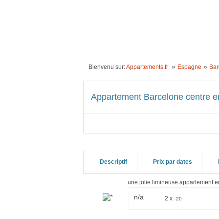
ACCUEIL
LOCATION VACANCES
IDÉE
»
»
Bienvenu sur:
Appartements.fr
Espagne
Bar
Appartement Barcelone centre e
Descriptif
Prix par dates
une jolie limineuse appartement e
n/a
2 x
20