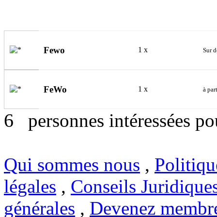
Fewo
1 x
Sur 
FeWo
1 x
à par
6
personnes intéressées pou
Qui sommes nous
,
Politiqu
légales
,
Conseils Juridique
générales
,
Devenez membr