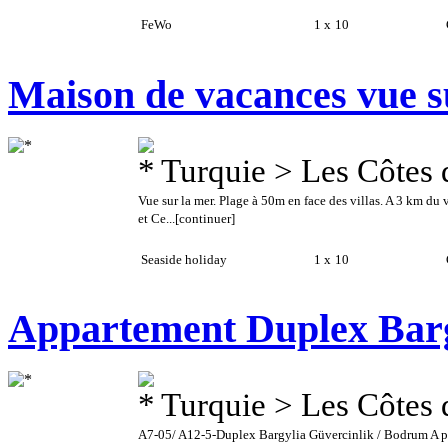
FeWo
1 x
10
C
Maison de vacances vue s
Turquie > Les Côtes 
Vue sur la mer. Plage à 50m en face des villas. A 3 km du 
et Ce...
[continuer]
Seaside holiday
1 x
10
C
Appartement Duplex Bar
Turquie > Les Côtes
A7-05/ A12-5-Duplex Bargylia Güvercinlik / Bodrum A pa