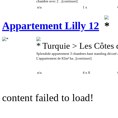
chambre avec 2 ...
[continuer]
n/a
1 x
C
Appartement Lilly 12
Turquie > Les Côtes 
Splendide appartement 3 chambres haut standing décoré av
L'appartement de 82m² ha...
[continuer]
n/a
4 x
8
C
content failed to load!