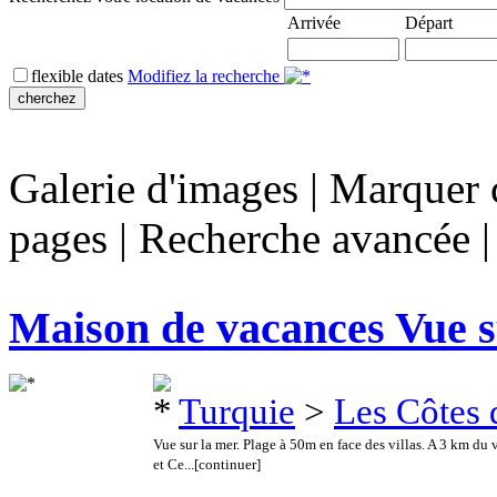
Arrivée
Départ
flexible dates
Modifiez la recherche
Galerie d'images
|
Marquer c
pages
|
Recherche avancée
Maison de vacances Vue s
Turquie
>
Les Côtes 
Vue sur la mer. Plage à 50m en face des villas. A 3 km du 
et Ce...
[continuer]