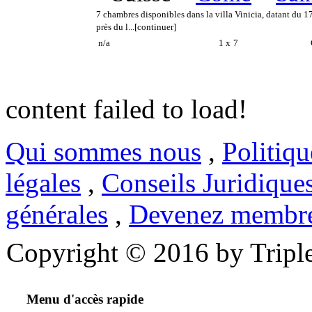
7 chambres disponibles dans la villa Vinicia, datant du 1
près du l...
[continuer]
n/a
1 x
7
C
content failed to load!
Qui sommes nous
,
Politiqu
légales
,
Conseils Juridique
générales
,
Devenez membr
Copyright © 2016 by Triple
Menu d'accès rapide