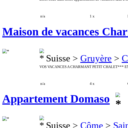
n/a
1 x
E
Maison de vacances Char
Suisse >
Gruyère
>
C
VOS VACANCES A CHARMANT PETIT CHALET*** EN 
n/a
4 x
C
Appartement Domaso
Suisse >
Côme
>
Sai