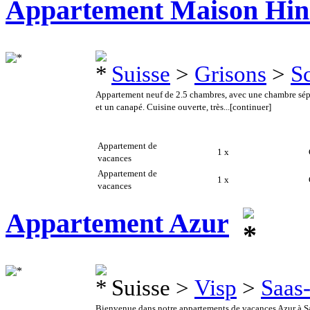
Appartement Maison Hin
Suisse
>
Grisons
>
S
Appartement neuf de 2.5 chambres, avec une chambre sépar
et un canapé. Cuisine ouverte, très...
[continuer]
Appartement de
1 x
C
vacances
Appartement de
1 x
C
vacances
Appartement Azur
Suisse >
Visp
>
Saas
Bienvenue dans notre appartements de vacances Azur à