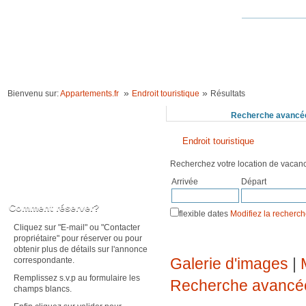
ACCUEIL
LOCATION VACANCES
IDÉES VACANCES
RECHERCHE 
»
»
Bienvenu sur:
Appartements.fr
Endroit touristique
Résultats
Recherchez
Recherche avancé
Endroit touristique
Recherchez votre location de vaca
Arrivée
Départ
Karte anzeigen
Comment réserver?
flexible dates
Modifiez la recherc
Cliquez sur "E-mail" ou "Contacter
propriétaire" pour réserver ou pour
obtenir plus de détails sur l'annonce
Galerie d'images
|
correspondante.
Remplissez s.v.p au formulaire les
Recherche avancé
champs blancs.