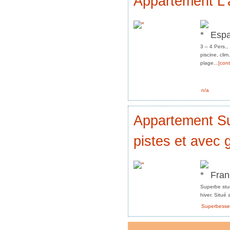
Appartement L
Esp
3 – 4 Pers.,
piscine, cli
plage...
[cont
n/a
Appartement Su
pistes et avec 
Fra
Superbe stud
hiver. Situé 
Superbesse