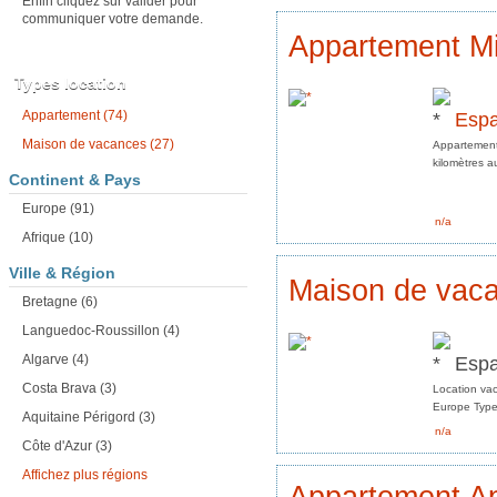
Enfin cliquez sur valider pour
communiquer votre demande.
Appartement Mi
Types location
Esp
Appartement (74)
Maison de vacances (27)
Appartement 
kilomètres a
Continent & Pays
Europe (91)
n/a
Afrique (10)
Ville & Région
Maison de vacan
Bretagne (6)
Languedoc-Roussillon (4)
Espa
Algarve (4)
Costa Brava (3)
Location vac
Europe Type 
Aquitaine Périgord (3)
n/a
Côte d'Azur (3)
Affichez plus régions
Appartement Ap