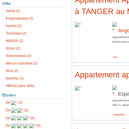
Ville
à TANGER au M
Sarlat (3)
Empuriabrava (2)
hyeres (2)
Ango
Torrevieja (2)
appartement 
MARSA (2)
restaurants,
Arzon (2)
Torremolinos (2)
n/a
Mercus-Garrabet (2)
Nice (2)
Appartement a
balerma (1)
Affichez plus villes
Esp
Étoiles
appartement
De
(2)
300 m. idéal
De
(2)
maignien
De
(8)
De
(9)