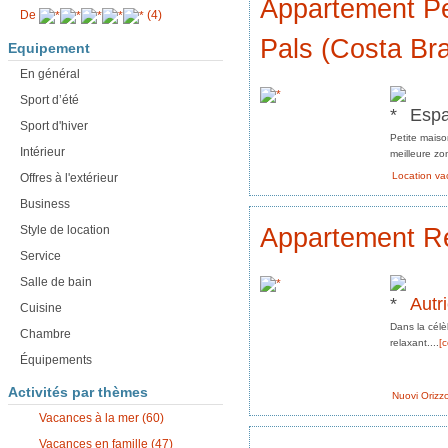
Appartement Pe
De
(4)
Pals (Costa Bra
Equipement
En général
Sport d’été
Esp
Sport d'hiver
Petite mais
Intérieur
meilleure zo
Location v
Offres à l'extérieur
Business
Appartement R
Style de location
Service
Salle de bain
Autr
Cuisine
Dans la célè
Chambre
relaxant....
[c
Équipements
Activités par thèmes
Nuovi Orizzo
Vacances à la mer (60)
Vacances en famille (47)