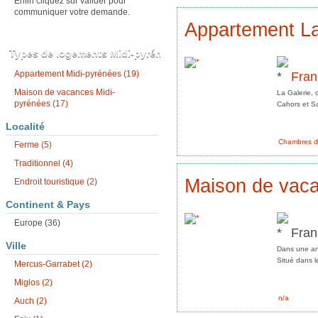
Enfin cliquez sur valider pour
communiquer votre demande.
Appartement La
Types de logements Midi-pyrénées
Fran
Appartement Midi-pyrénées (19)
Maison de vacances Midi-
La Galerie, 
pyrénées (17)
Cahors et Sar
Localité
Chambres d
Ferme (5)
Traditionnel (4)
Maison de vaca
Endroit touristique (2)
Continent & Pays
Europe (36)
Fran
Ville
Dans une anc
Situé dans l
Mercus-Garrabet (2)
Miglos (2)
n/a
Auch (2)