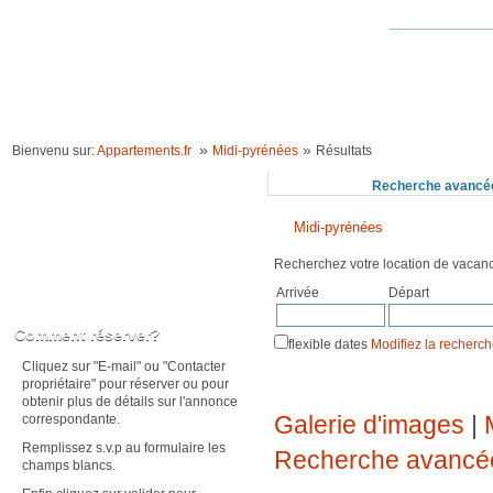
ACCUEIL
LOCATION VACANCES
IDÉES VACANCES
RECHERCHE 
»
»
Bienvenu sur:
Appartements.fr
Midi-pyrénées
Résultats
Recherchez
Recherche avancé
Midi-pyrénées
Recherchez votre location de vaca
Arrivée
Départ
Karte anzeigen
Comment réserver?
flexible dates
Modifiez la recherc
Cliquez sur "E-mail" ou "Contacter
propriétaire" pour réserver ou pour
obtenir plus de détails sur l'annonce
Galerie d'images
|
correspondante.
Remplissez s.v.p au formulaire les
Recherche avancé
champs blancs.