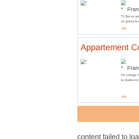
Fran
T1 Bis en p
un grand lit 
n/a
Appartement C
Fran
Un cottage 
la résidence:
n/a
content failed to lo