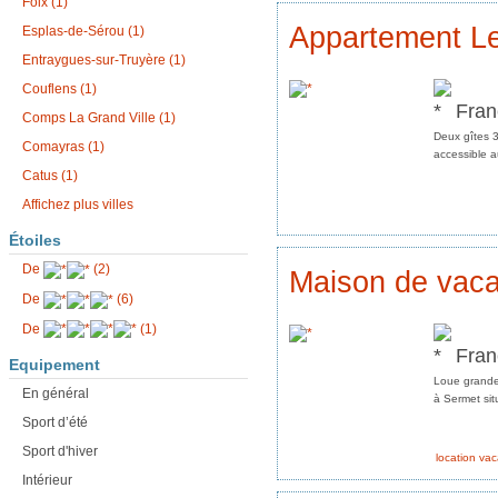
Foix (1)
Appartement Le
Esplas-de-Sérou (1)
Entraygues-sur-Truyère (1)
Couflens (1)
Fran
Comps La Grand Ville (1)
Deux gîtes 3
Comayras (1)
accessible a
Catus (1)
Affichez plus villes
Étoiles
De
(2)
Maison de vac
De
(6)
De
(1)
Fran
Equipement
Loue grande
En général
à Sermet si
Sport d’été
Sport d'hiver
location va
Intérieur