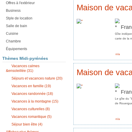
Offres à l'extérieur
Maison de vac
Business
Style de location
Fran
Salle de bain
Cuisine
Gîte indépen
carte de la m
Chambre
Équipements
n/a
Thèmes Midi-pyrénées
Vacances calmes
Maison de vaca
&ensoleillée (31)
Séjours et vacances nature (20)
Vacances en famille (19)
Fran
Vacances randonnée (18)
Le gîte du 
Vacances à la montagne (15)
de Rouergue.
Vacances culturelles (8)
Vacances romantique (5)
n/a
Séjour bien être (4)