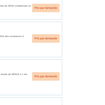
 T1bis de 30m2 comprenant un
Prix par demande
 300m des commerces 2
Prix par demande
 terrain de 800m2 à 1 km
Prix par demande