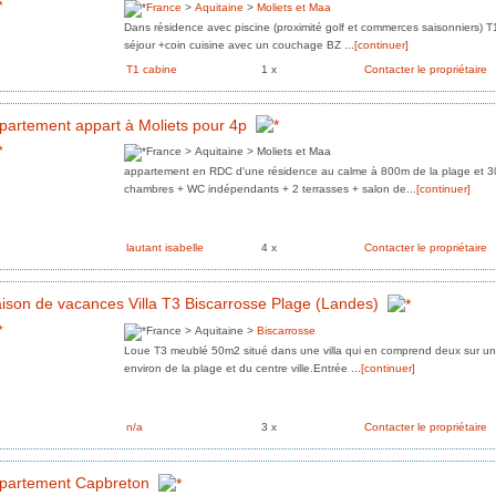
France
>
Aquitaine
>
Moliets et Maa
Dans résidence avec piscine (proximité golf et commerces saisonniers)
séjour +coin cuisine avec un couchage BZ ...
[continuer]
T1 cabine
1 x
Contacter le propriétaire
partement appart à Moliets pour 4p
France > Aquitaine > Moliets et Maa
appartement en RDC d'une résidence au calme à 800m de la plage et
chambres + WC indépendants + 2 terrasses + salon de...
[continuer]
lautant isabelle
4 x
Contacter le propriétaire
ison de vacances Villa T3 Biscarrosse Plage (Landes)
France > Aquitaine >
Biscarrosse
Loue T3 meublé 50m2 situé dans une villa qui en comprend deux sur un
environ de la plage et du centre ville.Entrée ...
[continuer]
n/a
3 x
Contacter le propriétaire
partement Capbreton