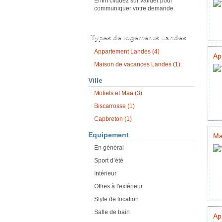
Enfin cliquez sur valider pour
communiquer votre demande.
Types de logements Landes
Appartement Landes (4)
Ap
Maison de vacances Landes (1)
Ville
Moliets et Maa (3)
Biscarrosse (1)
Capbreton (1)
Equipement
Ma
En général
Sport d’été
Intérieur
Offres à l'extérieur
Style de location
Salle de bain
Ap