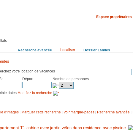
Espace propriétaires
S VACANCES
RECHERCHE PAR PAYS
ltats
Localiser
rchez
Recherche avancée
Dossier Landes
andes
erchez votre location de vacances
vée
Départ
Nombre de personnes
exible dates
Modifiez la recherche
ie d'images
|
Marquer cette recherche
|
Voir marque-pages
|
Recherche avancée
|
partement T1 cabine avec jardin vélos dans residence avec piscine