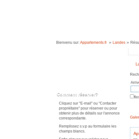
ACCUEIL
LOCATION VACANCES
IDÉE
»
»
Bienvenu sur:
Appartements.fr
Landes
Résu
Reche
L
Rech
Arri
Karte anzeigen
Comment réserver?
fl
Cliquez sur "E-mail" ou "Contacter
propriétaire" pour réserver ou pour
obtenir plus de détails sur l'annonce
Galer
correspondante.
Remplissez s.v.p au formulaire les
champs blancs.
Ap