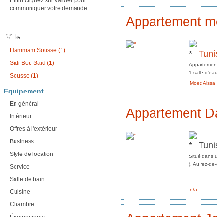
Enfin cliquez sur valider pour
communiquer votre demande.
Appartement 
Ville
Hammam Sousse (1)
Tuni
Sidi Bou Saïd (1)
Appartement
1 salle d'eau
Sousse (1)
Moez Aissa
Equipement
En général
Appartement Da
Intérieur
Offres à l'extérieur
Business
Tuni
Style de location
Situé dans u
). Au rez-de
Service
Salle de bain
n/a
Cuisine
Chambre