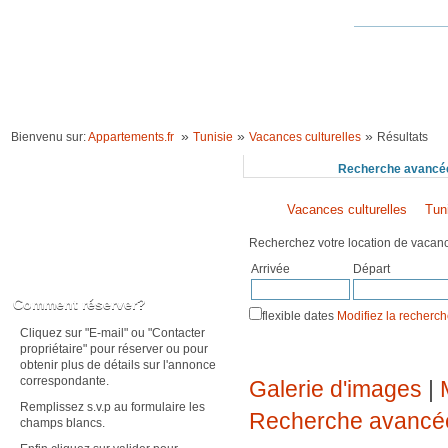
ACCUEIL
LOCATION VACANCES
IDÉES VACANCES
RECHERCHE 
»
»
»
Bienvenu sur:
Appartements.fr
Tunisie
Vacances culturelles
Résultats
Recherchez
Recherche avancé
Vacances culturelles
Tun
Recherchez votre location de vaca
Arrivée
Départ
Karte anzeigen
Comment réserver?
flexible dates
Modifiez la recherc
Cliquez sur "E-mail" ou "Contacter
propriétaire" pour réserver ou pour
obtenir plus de détails sur l'annonce
correspondante.
Galerie d'images
|
Remplissez s.v.p au formulaire les
Recherche avancé
champs blancs.