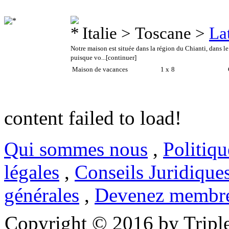
Italie > Toscane >
La
Notre maison est située dans la région du Chianti, dans le 
puisque vo...
[continuer]
Maison de vacances
1 x
8
C
content failed to load!
Qui sommes nous
,
Politiqu
légales
,
Conseils Juridique
générales
,
Devenez membr
Copyright © 2016 by Triple