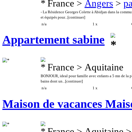
France >
Angers
>
pa
- La Résidence Georges Colette à Abidjan dans la comm
et équipés pour...
[continuer]
n/a
1 x
C
Appartement sabine
France > Aquitaine
BONJOUR, ideal pour famille avec enfants a 5 mn de la pl
bains dont un...
[continuer]
n/a
1 x
C
Maison de vacances Mais
France > Aquitaine 