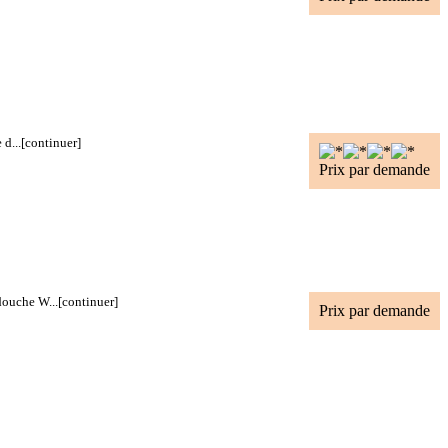
d...
[continuer]
Prix par demande
douche W...
[continuer]
Prix par demande