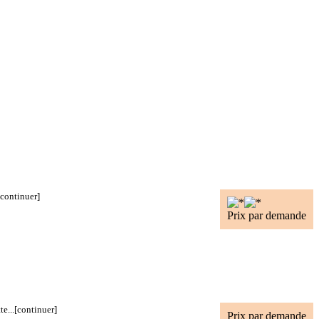
[continuer]
Prix par demande
e...
[continuer]
Prix par demande