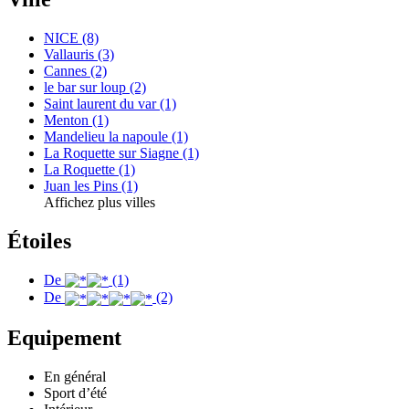
NICE (8)
Vallauris (3)
Cannes (2)
le bar sur loup (2)
Saint laurent du var (1)
Menton (1)
Mandelieu la napoule (1)
La Roquette sur Siagne (1)
La Roquette (1)
Juan les Pins (1)
Affichez plus villes
Étoiles
De
(1)
De
(2)
Equipement
En général
Sport d’été