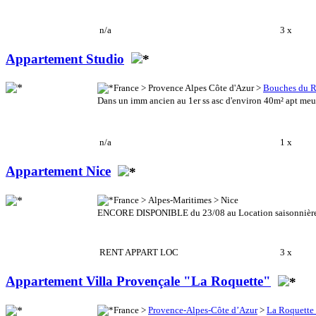
n/a
3 x
Appartement Studio
France > Provence Alpes Côte d'Azur >
Bouches du 
Dans un imm ancien au 1er ss asc d'environ 40m² apt meub
n/a
1 x
Appartement Nice
France > Alpes-Maritimes > Nice
ENCORE DISPONIBLE du 23/08 au Location saisonnière ap
RENT APPART LOC
3 x
Appartement Villa Provençale "La Roquette"
France >
Provence-Alpes-Côte d’Azur
>
La Roquette 