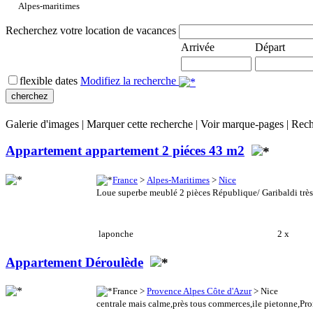
Alpes-maritimes
Recherchez votre location de vacances
Arrivée
Départ
flexible dates
Modifiez la recherche
Galerie d'images
|
Marquer cette recherche
|
Voir marque-pages
|
Rech
Appartement appartement 2 piéces 43 m2
France
>
Alpes-Maritimes
>
Nice
Loue superbe meublé 2 pièces République/ Garibaldi très be
laponche
2 x
Appartement Déroulède
France >
Provence Alpes Côte d'Azur
> Nice
centrale mais calme,près tous commerces,ile pietonne,Pro