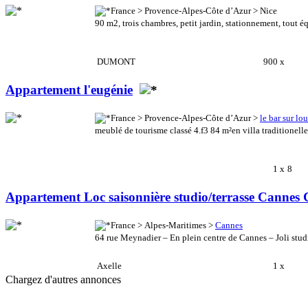
France > Provence-Alpes-Côte d’Azur > Nice
90 m2, trois chambres, petit jardin, stationnement, tout équi
DUMONT
900 x
Appartement l'eugénie
France > Provence-Alpes-Côte d’Azur >
le bar sur lo
meublé de tourisme classé 4.f3 84 m²en villa traditionelle
1 x
8
Appartement Loc saisonnière studio/terrasse Cannes 
France > Alpes-Maritimes >
Cannes
64 rue Meynadier – En plein centre de Cannes – Joli stud
Axelle
1 x
Chargez d'autres annonces