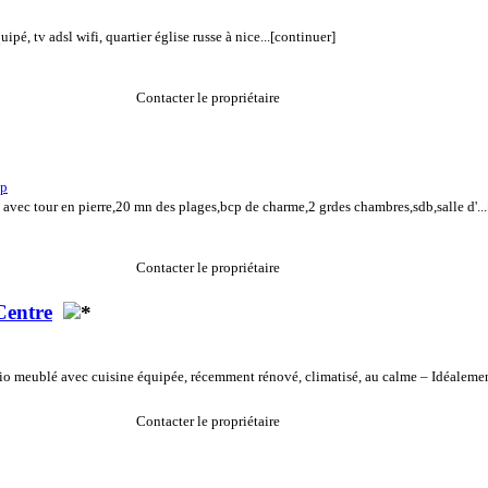
pé, tv adsl wifi, quartier église russe à nice...
[continuer]
Contacter le propriétaire
up
 avec tour en pierre,20 mn des plages,bcp de charme,2 grdes chambres,sdb,salle d'...
Contacter le propriétaire
Centre
io meublé avec cuisine équipée, récemment rénové, climatisé, au calme – Idéalement
Contacter le propriétaire