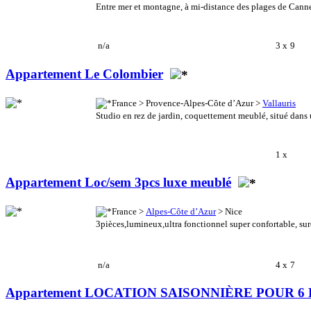
Entre mer et montagne, à mi-distance des plages de Cannes 
n/a
3 x
9
Appartement Le Colombier
France > Provence-Alpes-Côte d’Azur >
Vallauris
Studio en rez de jardin, coquettement meublé, situé dans 
1 x
Appartement Loc/sem 3pcs luxe meublé
France >
Alpes-Côte d’Azur
> Nice
3pièces,lumineux,ultra fonctionnel super confortable, s
n/a
4 x
7
Appartement LOCATION SAISONNIÈRE POUR 6