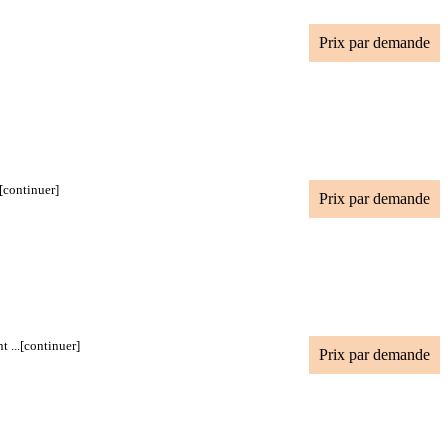
Prix par demande
[continuer]
Prix par demande
 ...
[continuer]
Prix par demande