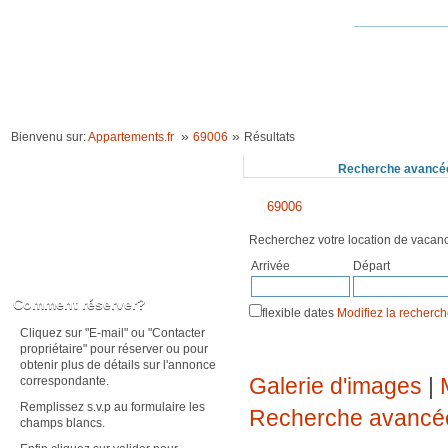
ACCUEIL
LOCATION VACANCES
IDÉES VACANCES
RECHERCHE 
»
»
Bienvenu sur:
Appartements.fr
69006
Résultats
Recherchez
Recherche avancé
69006
Recherchez votre location de vaca
Arrivée
Départ
Karte anzeigen
Comment réserver?
flexible dates
Modifiez la recherc
Cliquez sur "E-mail" ou "Contacter
propriétaire" pour réserver ou pour
obtenir plus de détails sur l'annonce
Galerie d'images
|
correspondante.
Remplissez s.v.p au formulaire les
Recherche avancé
champs blancs.