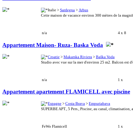
Italie >
Sardegna
>
Arbus
Cette maison de vacance environ 300 mètres de la magnifiq
n/a
4 x
8
Appartement Maison- Ruza- Baska Voda
Croatie
>
Makarska Riviera
>
Baška Voda
Studio avec vue sur la mer d'environ 25 m2. Balcon est d'
n/a
1 x
Appartement apartement FLAMICELL avec piscine
Espagne
>
Costa Brava
>
Empuriabava
SUPERBE APT., 5 Pers., Piscine, au canal, climatisation,
FeWo Flamicell
1 x