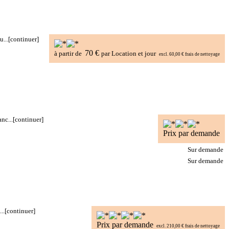
...
[continuer]
70 €
à partir de
par Location et jour
excl. 60,00 € frais de nettoyage
nc...
[continuer]
Prix par demande
Sur demande
Sur demande
..
[continuer]
Prix par demande
excl. 210,00 € frais de nettoyage