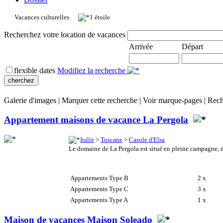
Vacances culturelles
1 étoile
Recherchez votre location de vacances
Arrivée
Départ
flexible dates
Modifiez la recherche
Galerie d'images
|
Marquer cette recherche
|
Voir marque-pages
|
Rech
Appartement maisons de vacance La Pergola
Italie
>
Toscane
>
Casole d'Elsa
Le domaine de La Pergola est situé en pleine campagne, dan
Appartements Type B
2 x
Appartements Type C
3 x
Appartements Type A
1 x
Maison de vacances Maison Soleado