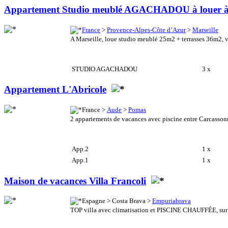
Appartement Studio meublé AGACHADOU à louer à 
France
>
Provence-Alpes-Côte d’Azur
>
Marseille
A Marseille, loue studio meublé 25m2 + terrasses 36m2, v
STUDIO AGACHADOU
3 x
Appartement L'Abricole
France >
Aude
>
Pomas
2 appartements de vacances avec piscine entre Carcasson
App.2
1 x
App.1
1 x
Maison de vacances Villa Francoli
Espagne > Costa Brava >
Empuriabrava
TOP villa avec climatisation et PISCINE CHAUFFÉE, sur le 