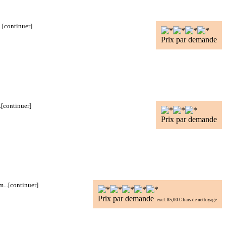
.
[continuer]
Prix par demande
.
[continuer]
Prix par demande
...
[continuer]
Prix par demande
excl. 85,00 € frais de nettoyage