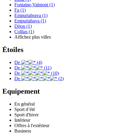
Fontaine-Valmont (1)
Fa (1)
Empuriabrava (1)
Empuriabava (1)
Dijon (1)
Collias (1)
Affichez plus villes
Étoiles
De
(4)
De
(11)
De
(10)
De
(2)
Equipement
En général
Sport d’été
Sport d'hiver
Intérieur
Offres à l'extérieur
Business