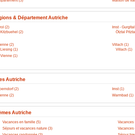
ppartement (5)
Maison de va
ions & Département Autriche
rol (2)
Imst - Gurgltal
Kitzbuehel (2)
Ötztal Pitzta
ienne (2)
Villach (1)
Liesing (1)
Villach (1)
Vienne (1)
les Autriche
berndorf (2)
Imst (1)
ienne (2)
Warmbad (1)
èmes Autriche
Vacances en famille (5)
Vacances s
Séjours et vacances nature (3)
Vacances c
Vacances randonnée (3)
Séjour bien