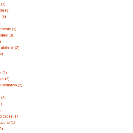
 (3)
lle (3)
 (3)
)
entrale (3)
illes (3)
)
plein air (2)
2)
 (2)
os (2)
usculation (2)
 (2)
1)
)
icapés (1)
uverte (1)
1)