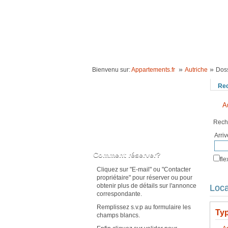
ACCUEIL
LOCATION VACANCES
IDÉE
»
»
Bienvenu sur:
Appartements.fr
Autriche
Doss
Re
A
Rech
Arri
Karte anzeigen
Comment réserver?
fl
Cliquez sur "E-mail" ou "Contacter
propriétaire" pour réserver ou pour
obtenir plus de détails sur l'annonce
Loca
correspondante.
Remplissez s.v.p au formulaire les
Typ
champs blancs.