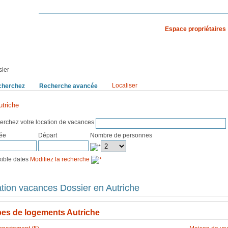
Espace propriétaires
S VACANCES
RECHERCHE PAR PAYS
ier
Localiser
cherchez
Recherche avancée
Dossier
utriche
erchez votre location de vacances
vée
Départ
Nombre de personnes
exible dates
Modifiez la recherche
tion vacances Dossier en Autriche
es de logements Autriche