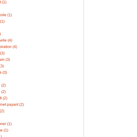
 (1)
oile (1)
(1)
)
elle (4)
iration (4)
(3)
ain (3)
(3)
s (3)
 (2)
 (2)
i (2)
rnet payant (2)
(2)
ner (1)
e (1)
)