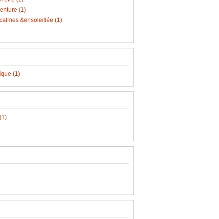
nture (1)
almes &ensoleillée (1)
tique (1)
(1)