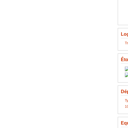
Lo
Tr
Éto
Dép
Ty
1
Eq