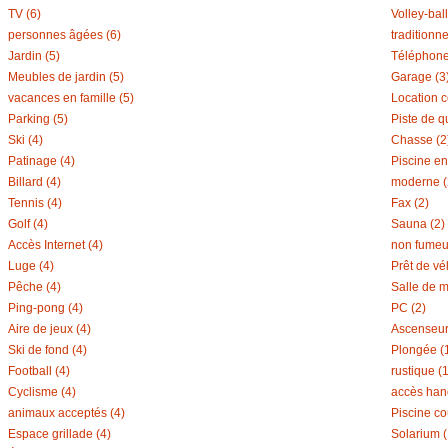
TV (6)
Volley-ball
personnes âgées (6)
traditionne
Jardin (5)
Téléphone
Meubles de jardin (5)
Garage (3
vacances en famille (5)
Location c
Parking (5)
Piste de qu
Ski (4)
Chasse (2
Patinage (4)
Piscine en 
Billard (4)
moderne (
Tennis (4)
Fax (2)
Golf (4)
Sauna (2)
Accès Internet (4)
non fumeur
Luge (4)
Prêt de vél
Pêche (4)
Salle de m
Ping-pong (4)
PC (2)
Aire de jeux (4)
Ascenseur
Ski de fond (4)
Plongée (
Football (4)
rustique (1
Cyclisme (4)
accès hand
animaux acceptés (4)
Piscine co
Espace grillade (4)
Solarium (