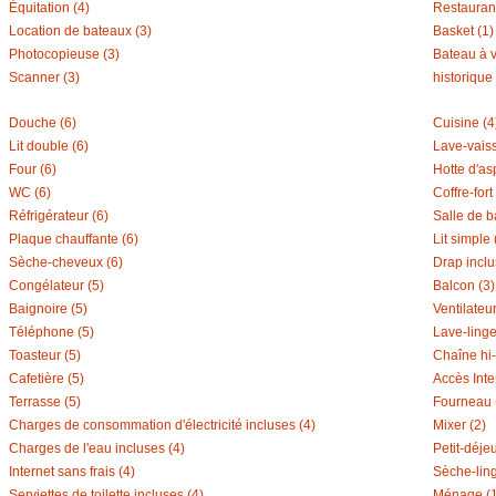
Équitation (4)
Restaurant
Location de bateaux (3)
Basket (1)
Photocopieuse (3)
Bateau à v
Scanner (3)
historique 
Douche (6)
Cuisine (4
Lit double (6)
Lave-vaiss
Four (6)
Hotte d'asp
WC (6)
Coffre-fort 
Réfrigérateur (6)
Salle de b
Plaque chauffante (6)
Lit simple 
Sèche-cheveux (6)
Drap inclu
Congélateur (5)
Balcon (3)
Baignoire (5)
Ventilateur
Téléphone (5)
Lave-linge
Toasteur (5)
Chaîne hi-f
Cafetière (5)
Accès Inte
Terrasse (5)
Fourneau 
Charges de consommation d'électricité incluses (4)
Mixer (2)
Charges de l'eau incluses (4)
Petit-déjeu
Internet sans frais (4)
Sèche-ling
Serviettes de toilette incluses (4)
Ménage (1