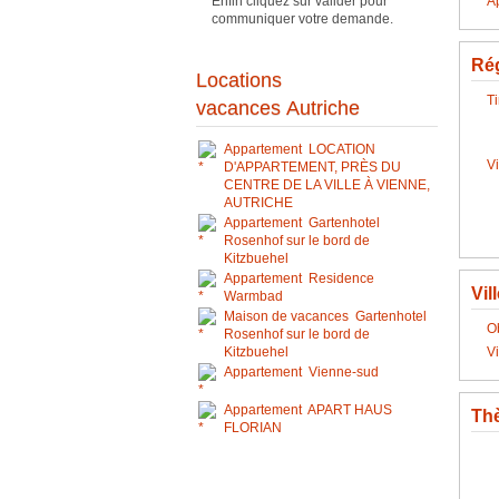
A
Enfin cliquez sur valider pour
communiquer votre demande.
Rég
Locations
Ti
vacances Autriche
Appartement LOCATION
V
D'APPARTEMENT, PRÈS DU
CENTRE DE LA VILLE À VIENNE,
AUTRICHE
Appartement Gartenhotel
Rosenhof sur le bord de
Kitzbuehel
Appartement Residence
Vil
Warmbad
Maison de vacances Gartenhotel
O
Rosenhof sur le bord de
V
Kitzbuehel
Appartement Vienne-sud
Appartement APART HAUS
Th
FLORIAN