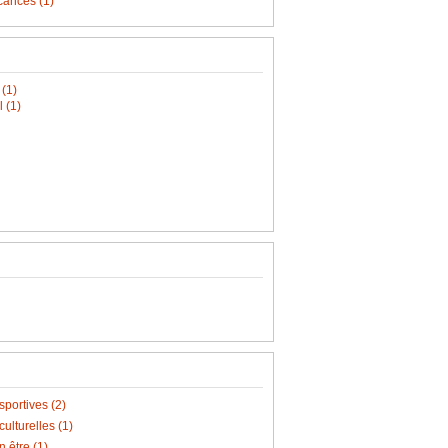
cances (1)
 (1)
l (1)
portives (2)
ulturelles (1)
 être (1)